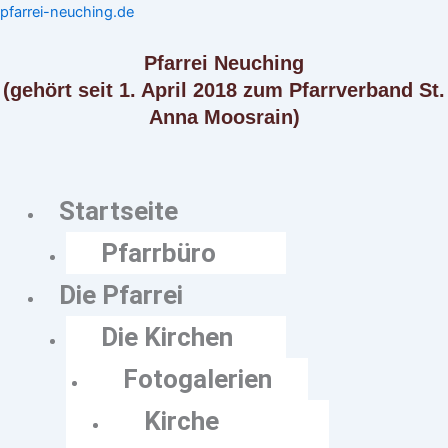
Zum
Menü
Menü
pfarrei-neuching.de
Inhalt
springen
Pfarrei Neuching
(gehört seit 1. April 2018 zum Pfarrverband St.
Anna Moosrain)
Startseite
Pfarrbüro
Die Pfarrei
Die Kirchen
Fotogalerien
Kirche