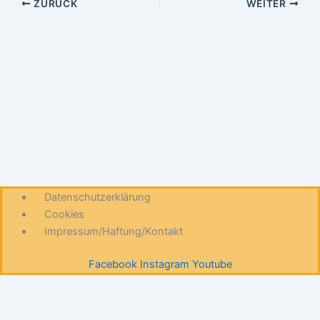
ZURÜCK
WEITER
Datenschutzerklärung
Cookies
Impressum/Haftung/Kontakt
Facebook
Instagram
Youtube
Diese Website benutzt Cookies. Wenn du die Website weiter
nutzt, gehen wir von deinem Einverständnis aus.
OK