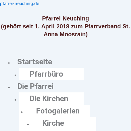
Zum
Menü
Menü
pfarrei-neuching.de
Inhalt
springen
Pfarrei Neuching
(gehört seit 1. April 2018 zum Pfarrverband St.
Anna Moosrain)
Startseite
Pfarrbüro
Die Pfarrei
Die Kirchen
Fotogalerien
Kirche