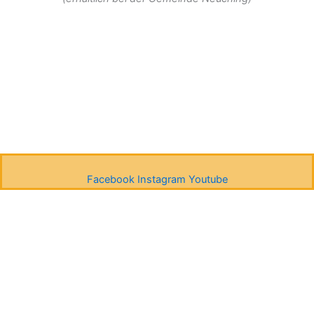
Menü
Facebook
Instagram
Youtube
Diese Website benutzt Cookies. Wenn du die Website weiter
nutzt, gehen wir von deinem Einverständnis aus.
OK
Nein
Datenschutzerklärung
Du kannst deine Zustimmung jederzeit widerrufen, indem du den
den Button „Zustimmung widerrufen“ klickst.
Zustimmung wiederrufen