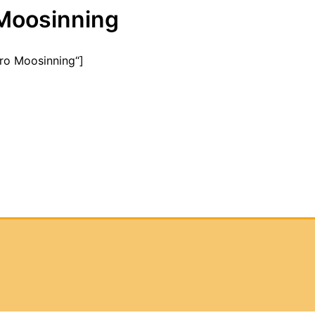
Moosinning
üro Moosinning“]