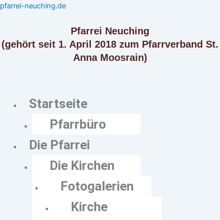
Zum
Menü
Menü
pfarrei-neuching.de
Inhalt
springen
Pfarrei Neuching
(gehört seit 1. April 2018 zum Pfarrverband St.
Anna Moosrain)
Startseite
Pfarrbüro
Die Pfarrei
Die Kirchen
Fotogalerien
Kirche