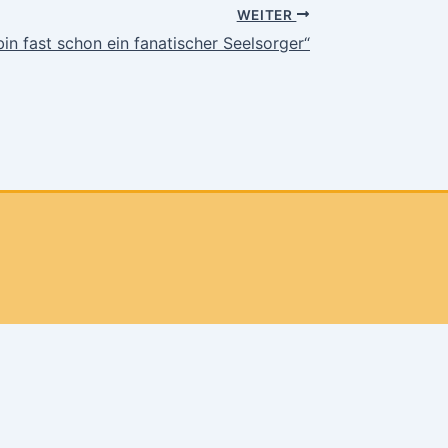
WEITER
bin fast schon ein fanatischer Seelsorger“
Facebook
Instagram
Youtube
er nutzt, gehen wir von deinem Einverständnis aus.
OK
du den den Button „Zustimmung widerrufen“ klickst.
Zus