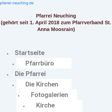
Zum
Menü
Menü
pfarrei-neuching.de
Inhalt
springen
Pfarrei Neuching
(gehört seit 1. April 2018 zum Pfarrverband St.
Anna Moosrain)
Startseite
Pfarrbüro
Die Pfarrei
Die Kirchen
Fotogalerien
Kirche