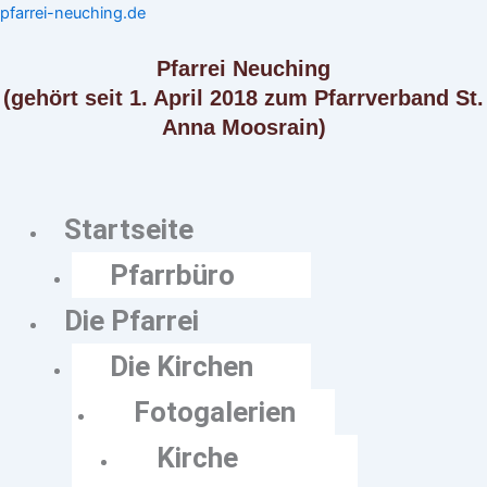
Zum
Menü
Menü
pfarrei-neuching.de
Inhalt
springen
Pfarrei Neuching
(gehört seit 1. April 2018 zum Pfarrverband St.
Anna Moosrain)
Startseite
Pfarrbüro
Die Pfarrei
Die Kirchen
Fotogalerien
Kirche