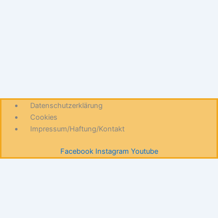
Datenschutzerklärung
Cookies
Impressum/Haftung/Kontakt
Facebook
Instagram
Youtube
Diese Website benutzt Cookies. Wenn du die Website weiter
nutzt, gehen wir von deinem Einverständnis aus.
OK
Nein
Datenschutzerklärung
Du kannst deine Zustimmung jederzeit widerrufen, indem du den