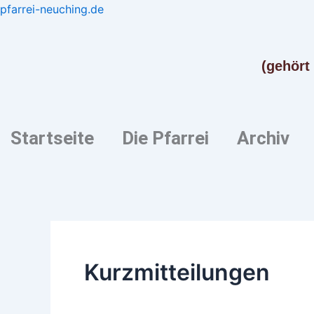
Zum
pfarrei-neuching.de
Inhalt
springen
(gehört
Startseite
Die Pfarrei
Archiv
Kurzmitteilungen