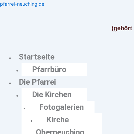
Zum
Menü
Menü
pfarrei-neuching.de
Inhalt
springen
(gehört
Startseite
Pfarrbüro
Die Pfarrei
Die Kirchen
Fotogalerien
Kirche
Oberneuching