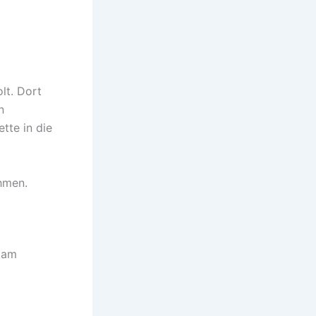
lt. Dort
n
tte in die
hmen.
g am