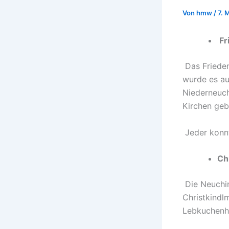
Von
hmw
/
7. 
Fr
Das Frieden
wurde es auf
Niederneuch
Kirchen geb
Jeder konnt
Ch
Die Neuchin
Christkindl
Lebkuchenhe