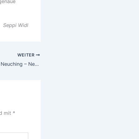
 genaue
Seppi Widl
WEITER
Pfarrgemeinderat Neuching – Neujahrsempfang
nd mit
*