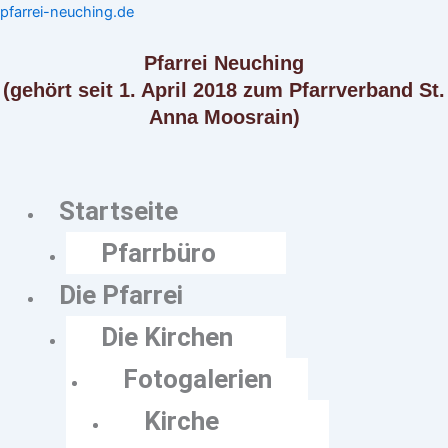
Zum
Menü
Menü
pfarrei-neuching.de
Inhalt
springen
Pfarrei Neuching
(gehört seit 1. April 2018 zum Pfarrverband St.
Anna Moosrain)
Startseite
Pfarrbüro
Die Pfarrei
Die Kirchen
Fotogalerien
Kirche