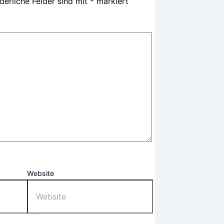
derliche Felder sind mit
*
markiert
Website